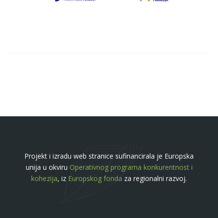
Projekt i izradu web stranice sufinancirala je Europska
unija u okviru
Operativnog programa konkurentnost i
kohezija
, iz
Europskog fonda
za regionalni razvoj.