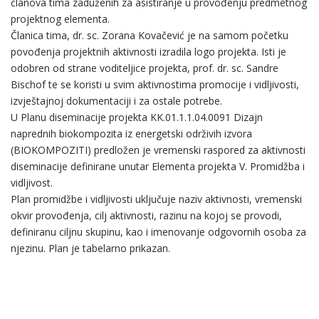
članova tima zaduženih za asistiranje u provođenju predmetnog
projektnog elementa.
Članica tima, dr. sc. Zorana Kovačević je na samom početku
povođenja projektnih aktivnosti izradila logo projekta. Isti je
odobren od strane voditeljice projekta, prof. dr. sc. Sandre
Bischof te se koristi u svim aktivnostima promocije i vidljivosti,
izvještajnoj dokumentaciji i za ostale potrebe.
U Planu diseminacije projekta KK.01.1.1.04.0091 Dizajn
naprednih biokompozita iz energetski održivih izvora
(BIOKOMPOZITI) predložen je vremenski raspored za aktivnosti
diseminacije definirane unutar Elementa projekta V. Promidžba i
vidljivost.
Plan promidžbe i vidljivosti uključuje naziv aktivnosti, vremenski
okvir provođenja, cilj aktivnosti, razinu na kojoj se provodi,
definiranu ciljnu skupinu, kao i imenovanje odgovornih osoba za
njezinu. Plan je tabelarno prikazan.