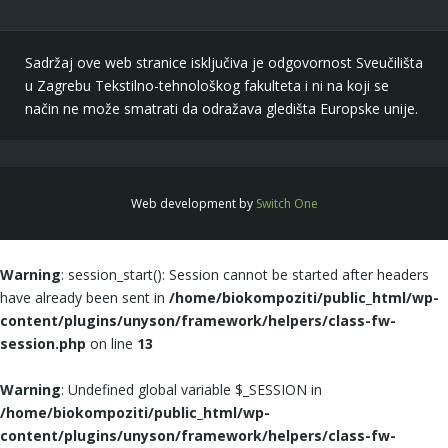
Sadržaj ove web stranice isključiva je odgovornost Sveučilišta
u Zagrebu Tekstilno-tehnološkog fakulteta i ni na koji se
način ne može smatrati da odražava gledišta Europske unije.
Web development by
Switch One
Warning
: session_start(): Session cannot be started after headers
have already been sent in
/home/biokompoziti/public_html/wp-
content/plugins/unyson/framework/helpers/class-fw-
session.php
on line
13
Warning
: Undefined global variable $_SESSION in
/home/biokompoziti/public_html/wp-
content/plugins/unyson/framework/helpers/class-fw-