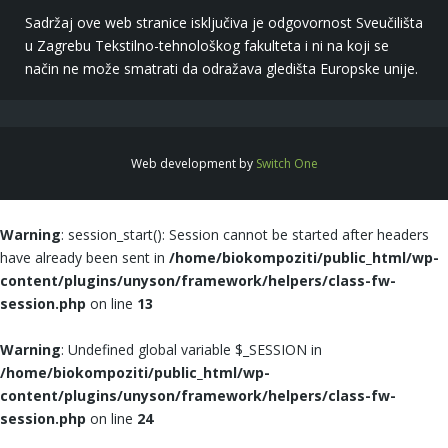
Sadržaj ove web stranice isključiva je odgovornost Sveučilišta
u Zagrebu Tekstilno-tehnološkog fakulteta i ni na koji se
način ne može smatrati da odražava gledišta Europske unije.
Web development by
Switch One
Warning
: session_start(): Session cannot be started after headers
have already been sent in
/home/biokompoziti/public_html/wp-
content/plugins/unyson/framework/helpers/class-fw-
session.php
on line
13
Warning
: Undefined global variable $_SESSION in
/home/biokompoziti/public_html/wp-
content/plugins/unyson/framework/helpers/class-fw-
session.php
on line
24