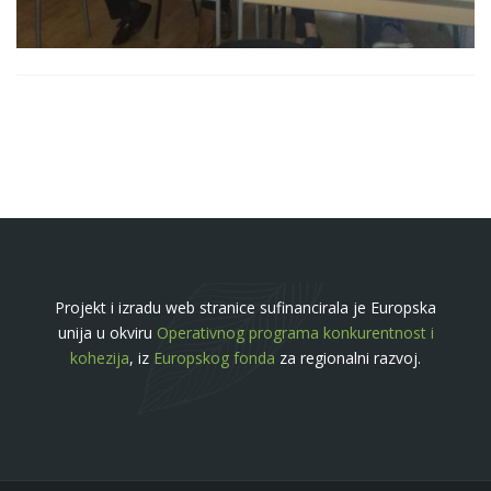
Projekt i izradu web stranice sufinancirala je Europska
unija u okviru
Operativnog programa konkurentnost i
kohezija
, iz
Europskog fonda
za regionalni razvoj.