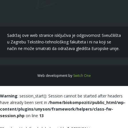
Sadržaj ove web stranice isključiva je odgovornost Sveučilišta
u Zagrebu Tekstilno-tehnološkog fakulteta i ni na koji se
način ne može smatrati da odražava gledišta Europske unije.
Web development by
Switch One
Warning
: session_start(): Session cannot be started after headers
have already been sent in
/home/biokompoziti/public_html/wp-
content/plugins/unyson/framework/helpers/class-fw-
session.php
on line
13