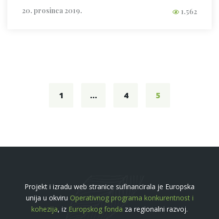
20. prosinca 2019.
1.562
Posts
navigation
1
…
4
5
Projekt i izradu web stranice sufinancirala je Europska
unija u okviru
Operativnog programa konkurentnost i
kohezija
, iz
Europskog fonda
za regionalni razvoj.